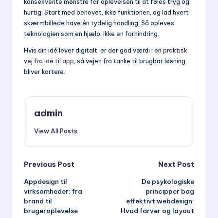
konsekvente mønstre får oplevelsen til at føles tryg og
hurtig. Start med behovet, ikke funktionen, og lad hvert
skærmbillede have én tydelig handling. Så opleves
teknologien som en hjælp, ikke en forhindring.
Hvis din idé lever digitalt, er der god værdi i en
praktisk
vej fra idé til app
, så vejen fra tanke til brugbar løsning
bliver kortere.
admin
View All Posts
Post
Previous Post
Next Post
Appdesign til
De psykologiske
navigation
virksomheder: fra
principper bag
brand til
effektivt webdesign:
brugeroplevelse
Hvad farver og layout