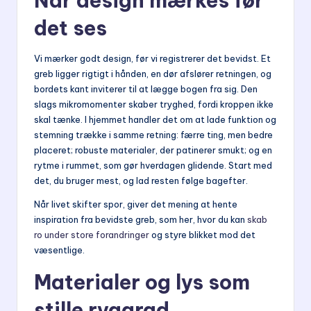
Når design mærkes før
det ses
Vi mærker godt design, før vi registrerer det bevidst. Et
greb ligger rigtigt i hånden, en dør afslører retningen, og
bordets kant inviterer til at lægge bogen fra sig. Den
slags mikromomenter skaber tryghed, fordi kroppen ikke
skal tænke. I hjemmet handler det om at lade funktion og
stemning trække i samme retning: færre ting, men bedre
placeret; robuste materialer, der patinerer smukt; og en
rytme i rummet, som gør hverdagen glidende. Start med
det, du bruger mest, og lad resten følge bagefter.
Når livet skifter spor, giver det mening at hente
inspiration fra bevidste greb, som her, hvor du kan
skab
ro under store forandringer
og styre blikket mod det
væsentlige.
Materialer og lys som
stille ryggrad